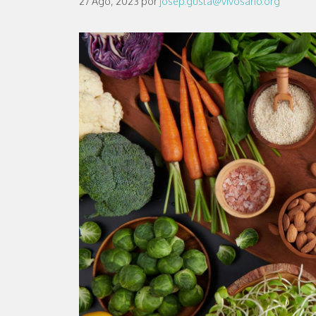
27 Ago, 2023
por
josep.gusta@vivosano.org