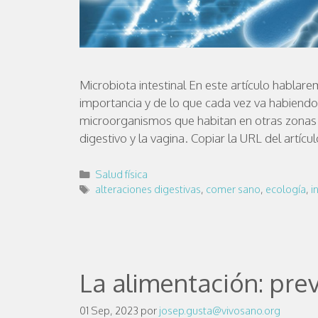
Microbiota intestinal En este artículo hablare
importancia y de lo que cada vez va habiendo
microorganismos que habitan en otras zonas d
digestivo y la vagina. Copiar la URL del artíc
Salud física
alteraciones digestivas
,
comer sano
,
ecología
,
i
La alimentación: pre
01 Sep, 2023
por
josep.gusta@vivosano.org