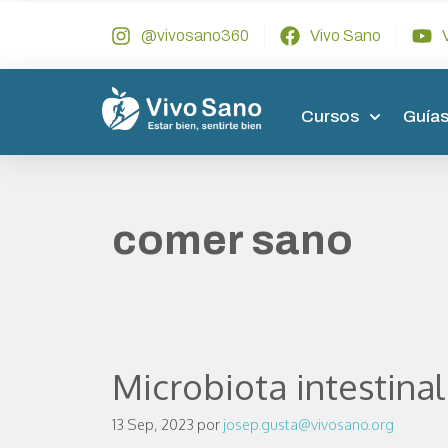
@vivosano360
Vivo Sano
Cursos
Guías
comer sano
Microbiota intestinal
13 Sep, 2023
por
josep.gusta@vivosano.org