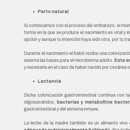
Parto natural
Si continuamos con el proceso del embarazo, el moment
forma en la que se produce el nacimiento es vital y
n
opción y aunque tu intención haya sido otra, por tu tr
Durante el nacimiento el bebé recibe una colonizaci
asienta las bases para el microbioma adulto.
Esta e
y necesaria en el caso de haber nacido por cesárea o
Lactancia
Dicha colonización gastrointestinal continua con 
oligosacáridos,
bacterias y metabolitos bacte
gastrointestinal y del sistema inmune.
La leche de la madre también es un alimento vivo 
adecuada nutricionalmente hablando
.
Por todo 