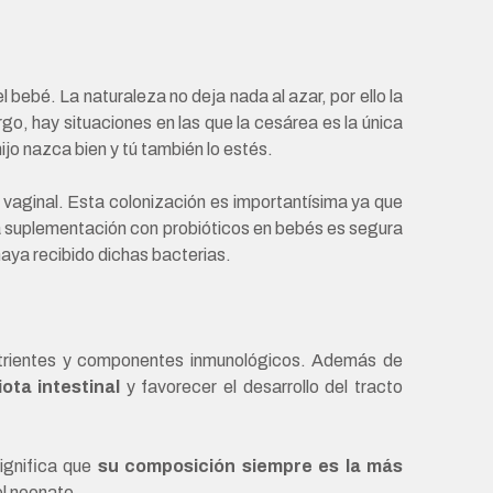
 bebé. La naturaleza no deja nada al azar, por ello la
go, hay situaciones en las que la cesárea es la única
ijo nazca bien y tú también lo estés.
 vaginal. Esta colonización es importantísima ya que
a suplementación con probióticos en bebés es segura
haya recibido dichas bacterias.
onutrientes y componentes inmunológicos. Además de
ota intestinal
y favorecer el desarrollo del tracto
ignifica que
su composición siempre es la más
el neonato.