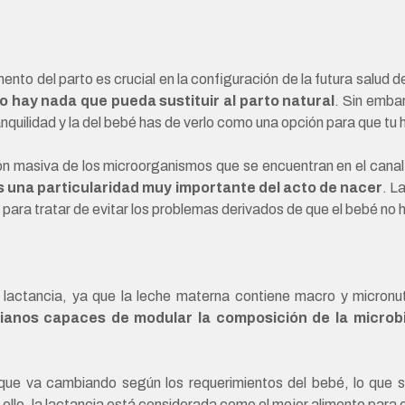
o del parto es crucial en la configuración de la futura salud del
o hay nada que pueda sustituir al parto natural
. Sin embar
anquilidad y la del bebé has de verlo como una opción para que tu h
ón masiva de los microorganismos que se encuentran en el canal
s una particularidad muy importante del acto de nacer
. L
 para tratar de evitar los problemas derivados de que el bebé no 
la lactancia, ya que la leche materna contiene macro y micr
rianos capaces de modular la composición
de la microbi
que va cambiando según los requerimientos del bebé, lo que s
ello, la lactancia está considerada como el mejor alimento para 