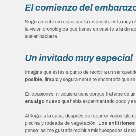
El comienzo del embaraz
Seguramente me digas que la respuesta está muy cl
la visión cronológica que tienes en cuanto a la dur
suelen hablarte.
Un invitado muy especial
Imagina que estás a punto de recibir a un ser queri
posible, limpio
y seguramente te encantaría que se 
En ocasiones, ni siquiera tiene porque tratarse de u
era algo nuevo
que había experimentado poco y es
Al llegar a la casa, después de recorrer varios kil
piscina y rodeada de vegetación.
Los anfitriones
pensé: así me gustaría recibir a mis huéspedes si estu