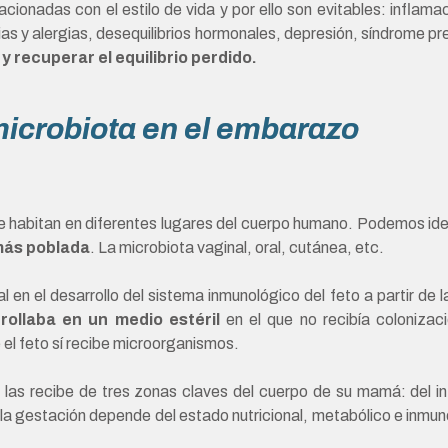
acionadas con el estilo de vida y por ello son evitables: inflam
ias y alergias, desequilibrios hormonales, depresión, síndrome p
 recuperar el equilibrio perdido.
microbiota en el embarazo
habitan en diferentes lugares del cuerpo humano. Podemos identi
 más poblada
. La microbiota vaginal, oral, cutánea, etc.
 el desarrollo del sistema inmunológico del feto a partir de la 
rollaba en un medio estéril
en el que no recibía colonizac
l feto sí recibe microorganismos.
o las recibe de tres zonas claves del cuerpo de su mamá: del int
a gestación depende del estado nutricional, metabólico e inmunol