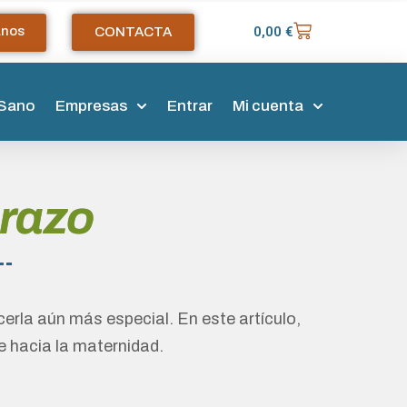
anos
0,00
€
CONTACTA
 Sano
Empresas
Entrar
Mi cuenta
arazo
erla aún más especial. En este artículo,
e hacia la maternidad.