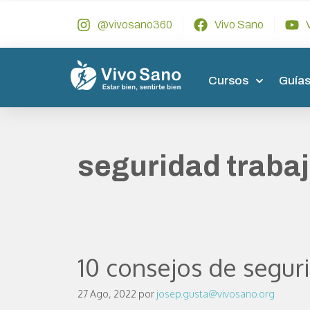
@vivosano360
Vivo Sano
Cursos
Guías
seguridad traba
10 consejos de seguri
27 Ago, 2022
por
josep.gusta@vivosano.org