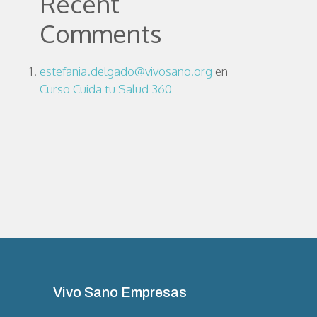
Recent
Comments
estefania.delgado@vivosano.org
en
Curso Cuida tu Salud 360
Vivo Sano Empresas