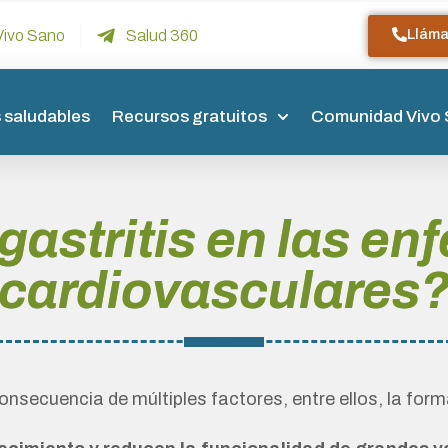
Llám
Vivo Sano
Salud 360
 saludables
Recursos gratuitos
Comunidad Vivo
 gastritis en las 
cardiovasculares
secuencia de múltiples factores, entre ellos, la forma