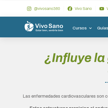
@vivosano360
Vivo Sano
Cursos
Guías
¿Influye la
Las enfermedades cardiovasculares son con