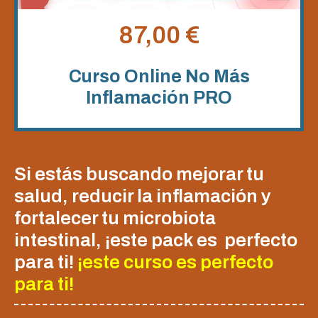
87,00
€
Curso Online No Más
Inflamación PRO
Si estás buscando mejorar tu
salud, reducir la inflamación y
fortalecer tu microbiota
intestinal, ¡este pack es perfecto
para ti!
¡este curso es perfecto
para ti!