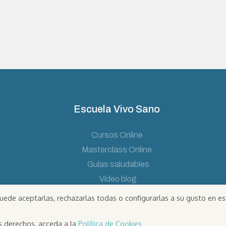
Escuela Vivo Sano
Cursos Online
Masterclass Online
Guías saludables
Vídeo blog
uede aceptarlas, rechazarlas todas o configurarlas a su gusto en es
s derechos, acceda a la
Política de Cookies