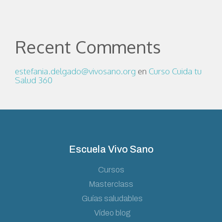
Recent Comments
estefania.delgado@vivosano.org
en
Curso Cuida tu
Salud 360
Escuela Vivo Sano
Cursos
Masterclass
Guías saludables
Vídeo blog