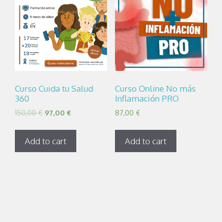
Curso Cuida tu Salud
Curso Online No más
360
Inflamación PRO
150,00
€
97,00
€
87,00
€
Add to cart
Add to cart