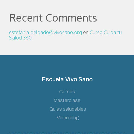
Recent Comments
estefania.delgado@vivosano.org
en
Curso Cuida tu
Salud 360
Escuela Vivo Sano
Cursos
Masterclass
Guías saludables
Vídeo blog