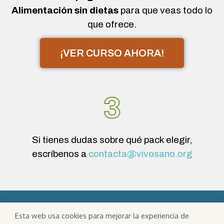
Alimentación sin dietas
para que veas todo lo
que ofrece.
¡VER CURSO AHORA!
3
Si tienes dudas sobre qué pack elegir,
escríbenos a
contacta@vivosano.org
Consume comida real
y vive la
Esta web usa cookies para mejorar la experiencia de