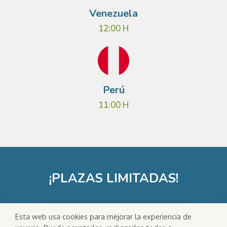
Venezuela
12:00 H
Perú
11:00 H
¡PLAZAS LIMITADAS!
¡Me uno a la clase online!
Esta web usa cookies para mejorar la experiencia de