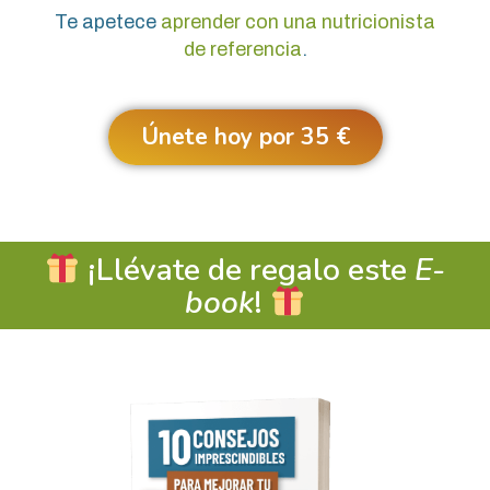
Te apetece
aprender con una nutricionista
de referencia
.
Únete hoy por 35 €
¡Llévate de regalo este
E-
book
!